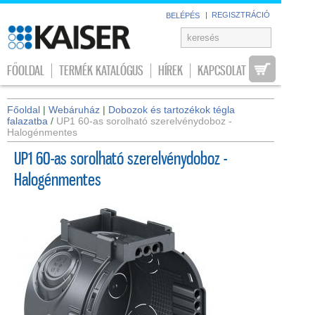
|
REGISZTRÁCIÓ
BELÉPÉS
FŐOLDAL
TERMÉK KATALÓGUS
HÍREK
KAPCSOLAT
Főoldal
|
Webáruház
|
Dobozok és tartozékok tégla
falazatba
/
UP1 60-as sorolható szerelvénydoboz -
Halogénmentes
UP1 60-as sorolható szerelvénydoboz -
Halogénmentes