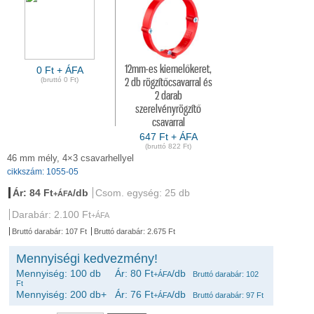
12mm-es kiemelőkeret,
0 Ft + ÁFA
(bruttó 0 Ft)
2 db rögzítőcsavarral és
2 darab
szerelvényrögzítő
csavarral
647 Ft + ÁFA
(bruttó 822 Ft)
46 mm mély, 4×3 csavarhellyel
cikkszám: 1055-05
Ár: 84 Ft
/db
Csom. egység: 25 db
+ÁFA
Darabár: 2.100 Ft
+ÁFA
Bruttó darabár: 107 Ft
Bruttó darabár: 2.675 Ft
Mennyiségi kedvezmény!
Mennyiség: 100 db Ár: 80 Ft
/db
+ÁFA
Bruttó darabár: 102
Ft
Mennyiség: 200 db+ Ár: 76 Ft
/db
+ÁFA
Bruttó darabár: 97 Ft