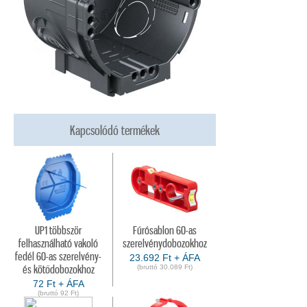
Kapcsolódó termékek
UP1 többször
Fúrósablon 60-as
felhasználható vakoló
szerelvénydobozokhoz
fedél 60-as szerelvény-
23.692 Ft + ÁFA
(bruttó 30.089 Ft)
és kötődobozokhoz
72 Ft + ÁFA
(bruttó 92 Ft)