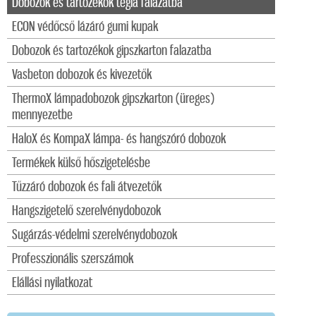
Dobozok és tartozékok tégla falazatba
ECON védőcső lázáró gumi kupak
Dobozok és tartozékok gipszkarton falazatba
Vasbeton dobozok és kivezetők
ThermoX lámpadobozok gipszkarton (üreges)
mennyezetbe
HaloX és KompaX lámpa- és hangszóró dobozok
Termékek külső hőszigetelésbe
Tűzzáró dobozok és fali átvezetők
Hangszigetelő szerelvénydobozok
Sugárzás-védelmi szerelvénydobozok
Professzionális szerszámok
Elállási nyilatkozat