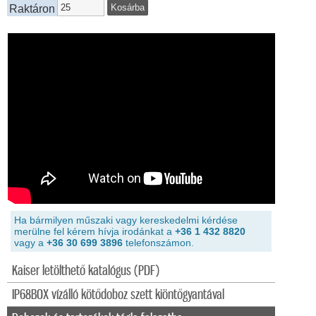
Raktáron
Ha bármilyen műszaki vagy kereskedelmi kérdése
merülne fel kérem hívja irodánkat a
+36 1 432 8820
vagy a
+36 30 699 3896
telefonszámon.
Kaiser letölthető katalógus (PDF)
IP68BOX vízálló kötődoboz szett kiöntőgyantával