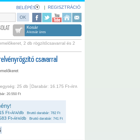
|
REGISZTRÁCIÓ
BELÉPÉS
OLAT
Kosár
A kosár üres
melőkeret, 2 db rögzítőcsavarral és 2
elvényrögzítő csavarral
emelőkeret
egység: 25 db
Darabár: 16.175 Ft
+ÁFA
bár: 20.550 Ft
ény!
15 Ft
/db
+ÁFA
Bruttó darabár: 782 Ft
583 Ft
/db
+ÁFA
Bruttó darabár: 741 Ft
ő