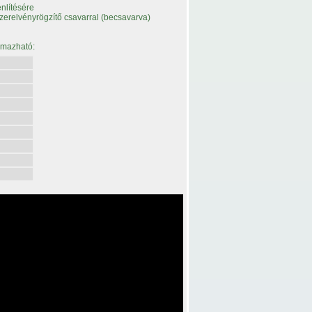
nlítésére
szerelvényrögzítő csavarral (becsavarva)
lmazható: