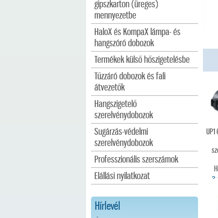
gipszkarton (üreges)
mennyezetbe
HaloX és KompaX lámpa- és
hangszóró dobozok
Termékek külső hőszigetelésbe
Tűzzáró dobozok és fali
átvezetők
Hangszigetelő
szerelvénydobozok
Sugárzás-védelmi
UP1 
szerelvénydobozok
sz
Professzionális szerszámok
H
Elállási nyilatkozat
3
Hírlevél