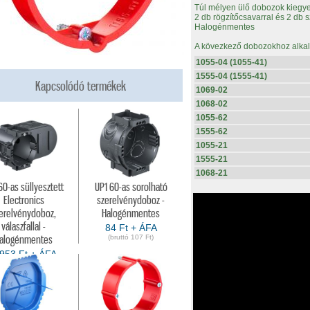
Túl mélyen ülő dobozok kiegye
2 db rögzítőcsavarral és 2 db 
Halogénmentes
A kövezkező dobozokhoz alka
1055-04 (1055-41)
1555-04 (1555-41)
Kapcsolódó termékek
1069-02
1068-02
1055-62
1555-62
1055-21
1555-21
1068-21
60-as süllyesztett
UP1 60-as sorolható
Electronics
szerelvénydoboz -
erelvénydoboz,
Halogénmentes
válaszfallal -
84 Ft + ÁFA
(bruttó 107 Ft)
alogénmentes
.953 Ft + ÁFA
(bruttó 5.021 Ft)