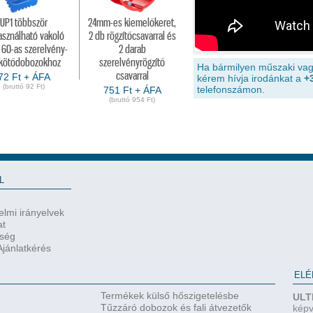
UP1 többször
24mm-es kiemelőkeret,
asználható vakoló
2 db rögzítőcsavarral és
 60-as szerelvény-
2 darab
 kötődobozokhoz
szerelvényrögzítő
Ha bármilyen műszaki vag
csavarral
72 Ft + ÁFA
kérem hívja irodánkat a
+
(bruttó 92 Ft)
telefonszámon.
751 Ft + ÁFA
(bruttó 954 Ft)
L
lmi irányelvek
at
őség
jánlatkérés
ELÉ
Termékek külső hőszigetelésbe
ULT
Tűzzáró dobozok és fali átvezetők
képv