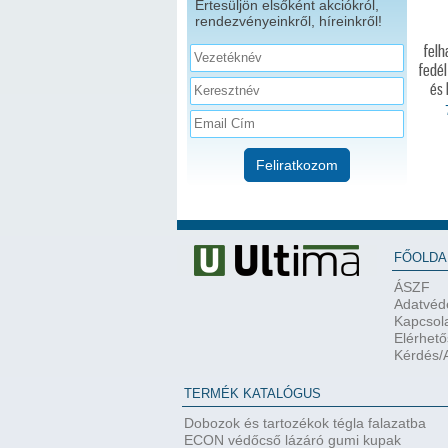
Értesüljön elsőként akciókról,
rendezvényeinkről, híreinkről!
felh
fedél
és
Feliratkozom
FŐOLDA
ÁSZF
Adatvéde
Kapcsol
Elérhet
Kérdés/A
TERMÉK KATALÓGUS
Dobozok és tartozékok tégla falazatba
ECON védőcső lázáró gumi kupak