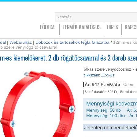
FŐOLDAL
TERMÉK KATALÓGUS
HÍREK
KAPCS
dal
|
Webáruház
|
Dobozok és tartozékok tégla falazatba
/
12mm-es kie
b szerelvényrögzítő csavarral
m-es kiemelőkeret, 2 db rögzítőcsavarral és 2 darab szer
60-as szerelvénydobozhoz ki
cikkszám: 1155-61
Ár: 647 Ft
/db
Csom. 
+ÁFA
Bruttó darabár: 822 Ft
Bruttó dara
Mennyiségi kedvezm
Mennyiség: 50 db Ár: 6
Mennyiség: 100 db+ Ár: 
Jelenleg nem rendelhet