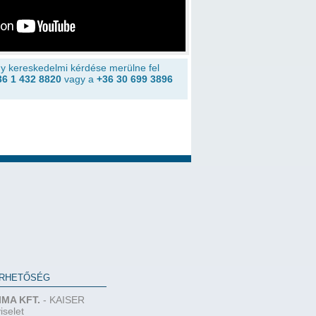
y kereskedelmi kérdése merülne fel
36 1 432 8820
vagy a
+36 30 699 3896
RHETŐSÉG
IMA KFT.
- KAISER
iselet