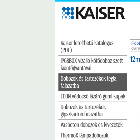
Kaiser letölthető katalógus
Főol
dara
(PDF)
12m
IP68BOX vízálló kötődoboz szett
kiöntőgyantával
Dobozok és tartozékok tégla
falazatba
ECON védőcső lázáró gumi kupak
Dobozok és tartozékok
gipszkarton falazatba
Vasbeton dobozok és kivezetők
ThermoX lámpadobozok