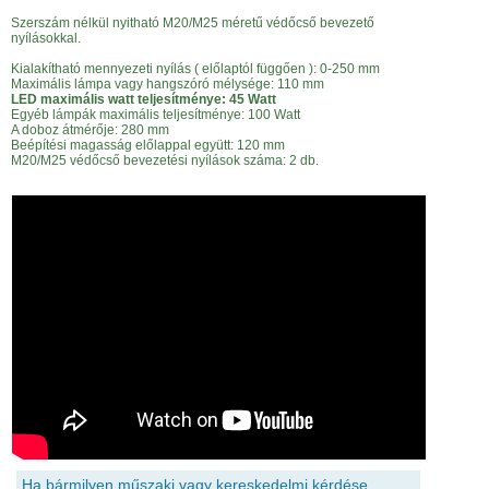
Szerszám nélkül nyitható M20/M25 méretű védőcső bevezető
nyílásokkal.
Kialakítható mennyezeti nyílás ( előlaptól függően ): 0-250 mm
Maximális lámpa vagy hangszóró mélysége: 110 mm
LED maximális watt teljesítménye: 45 Watt
Egyéb lámpák maximális teljesítménye: 100 Watt
A doboz átmérője: 280 mm
Beépítési magasság előlappal együtt: 120 mm
M20/M25 védőcső bevezetési nyílások száma: 2 db.
Ha bármilyen műszaki vagy kereskedelmi kérdése