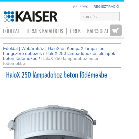
|
REGISZTRÁCIÓ
BELÉPÉS
FŐOLDAL
TERMÉK KATALÓGUS
HÍREK
KAPCSOLAT
Főoldal
|
Webáruház
|
HaloX és KompaX lámpa- és
hangszóró dobozok
/
HaloX 250 lámpadoboz és előlapok
beton födémekbe
/
HaloX 250 lámpadoboz beton
födémekbe
HaloX 250 lámpadoboz beton födémekbe