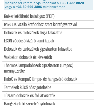
merülne fel kérem hívja irodánkat a
+36 1 432 8820
vagy a
+36 30 699 3896
telefonszámon.
Kaiser letölthető katalógus (PDF)
IP68BOX vízálló kötődoboz szett kiöntőgyantával
Dobozok és tartozékok tégla falazatba
ECON védőcső lázáró gumi kupak
Dobozok és tartozékok gipszkarton falazatba
Vasbeton dobozok és kivezetők
ThermoX lámpadobozok gipszkarton (üreges)
mennyezetbe
HaloX és KompaX lámpa- és hangszóró dobozok
Termékek külső hőszigetelésbe
Tűzzáró dobozok és fali átvezetők
Hangszigetelő szerelvénydobozok