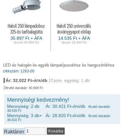
HaloX 250 lámpadoboz
HaloX 250 univerzális
325-ös tarfóalagútta
ásványgyapot előlap
35.897 Ft + ÁFA
14.535 Ft + ÁFA
(bruttó 45.590 Ft)
(bruttó 18.460 Ft)
LED és halogén és egyéb lámpatípusokhoz és hangszórókhoz
cikkszám: 1283-00
Ár: 32.022 Ft
/db
Csom. egység: 1 db
+ÁFA
Bruttó darabár: 40.668 Ft
Mennyiségi kedvezmény!
Mennyiség: 2 db Ár: 30.421 Ft
/db
+ÁFA
Bruttó darabár:
38.635 Ft
Mennyiség: 3 db+ Ár: 28.820 Ft
/db
+ÁFA
Bruttó darabár:
36.602 Ft
Raktáron