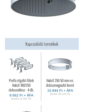
Kapcsolódó termékek
Prefix rögzítő fülek
HaloX 250 50 mm-es
HaloX 180/250
dobozmagasító keret
dobozokhoz - 4 db.
15.844 Ft + ÁFA
(bruttó 20.122 Ft)
8.662 Ft + ÁFA
(bruttó 11.001 Ft)