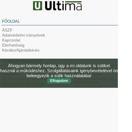
FŐOLDAL
ÁSZF
Adatvédelmi irányelvek
Kapcsolat
Elérhetőség
Kérdés/Ajánlatkérés
TERMÉK KATALÓGUS
Ahogyan bármely honlap, úgy a mi oldalunk is sütiket
Dobozok és tartozékok tégla
Termékek külső
használ a működéshez. Szolgáltatásaink igénybevételével ön
falazatba
hőszigetelésbe
beleegyezik a sütik használatába!
ECON védőcső lázáró gumi kupak
Tűzzáró dobozok és
Elfogadom
fali átvezetők
Dobozok és tartozékok
gipszkarton falazatba
Hangszigetelő
szerelvénydobozok
Vasbeton dobozok és kivezetők
Sugárzás-védelmi
ThermoX lámpadobozok
szerelvénydobozok
gipszkarton (üreges)
mennyezetbe
Professzionális
szerszámok
HaloX és KompaX lámpa- és
hangszóró dobozok
ELÉRHETŐSÉG