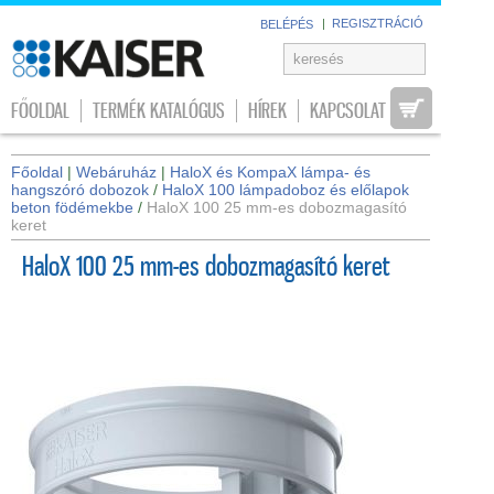
|
REGISZTRÁCIÓ
BELÉPÉS
FŐOLDAL
TERMÉK KATALÓGUS
HÍREK
KAPCSOLAT
Főoldal
|
Webáruház
|
HaloX és KompaX lámpa- és
hangszóró dobozok
/
HaloX 100 lámpadoboz és előlapok
beton födémekbe
/
HaloX 100 25 mm-es dobozmagasító
keret
HaloX 100 25 mm-es dobozmagasító keret