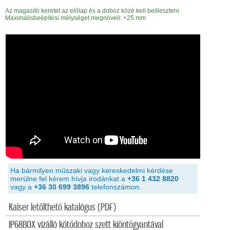
Az magasító keretet az előlap és a doboz közé kell beilleszteni.
Maximálisbeépítési mélységet megnöveli: +25 mm
Ha bármilyen műszaki vagy kereskedelmi kérdése
merülne fel kérem hívja irodánkat a
+36 1 432 8820
vagy a
+36 30 699 3896
telefonszámon.
Kaiser letölthető katalógus (PDF)
IP68BOX vízálló kötődoboz szett kiöntőgyantával