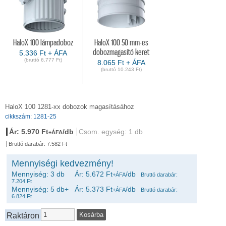
HaloX 100 lámpadoboz
HaloX 100 50 mm-es
dobozmagasító keret
5.336 Ft + ÁFA
(bruttó 6.777 Ft)
8.065 Ft + ÁFA
(bruttó 10.243 Ft)
HaloX 100 1281-xx dobozok magasításához
cikkszám: 1281-25
Ár: 5.970 Ft
/db
Csom. egység: 1 db
+ÁFA
Bruttó darabár: 7.582 Ft
Mennyiségi kedvezmény!
Mennyiség: 3 db Ár: 5.672 Ft
/db
+ÁFA
Bruttó darabár:
7.204 Ft
Mennyiség: 5 db+ Ár: 5.373 Ft
/db
+ÁFA
Bruttó darabár:
6.824 Ft
Raktáron