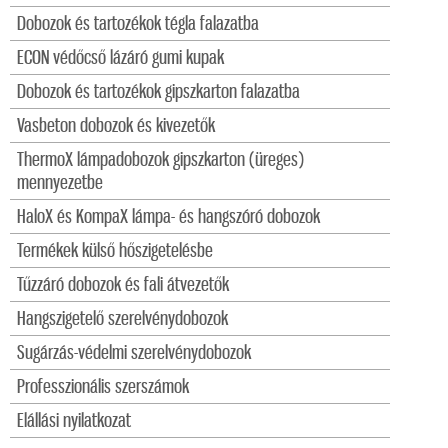
Dobozok és tartozékok tégla falazatba
ECON védőcső lázáró gumi kupak
Dobozok és tartozékok gipszkarton falazatba
Vasbeton dobozok és kivezetők
ThermoX lámpadobozok gipszkarton (üreges)
mennyezetbe
HaloX és KompaX lámpa- és hangszóró dobozok
Termékek külső hőszigetelésbe
Tűzzáró dobozok és fali átvezetők
Hangszigetelő szerelvénydobozok
Sugárzás-védelmi szerelvénydobozok
Professzionális szerszámok
Elállási nyilatkozat