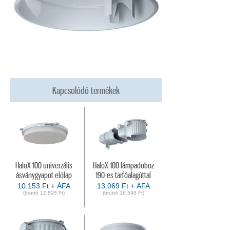
Kapcsolódó termékek
HaloX 100 univerzális
HaloX 100 lámpadoboz
ásványgyapot előlap
190-es tarfóalagúttal
10.153 Ft + ÁFA
13.069 Ft + ÁFA
(bruttó 12.895 Ft)
(bruttó 16.598 Ft)