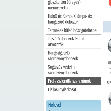
gipszkarton (üreges)
mennyezetbe
HaloX és KompaX lámpa- és
hangszóró dobozok
Termékek külső hőszigetelésbe
Tűzzáró dobozok és fali
átvezetők
Hangszigetelő
szerelvénydobozok
U
Sugárzás-védelmi
s
szerelvénydobozok
Professzionális szerszámok
gu
Elállási nyilatkozat
1
Hírlevél