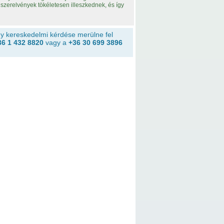
szerelvények tökéletesen illeszkednek, és így
y kereskedelmi kérdése merülne fel
36 1 432 8820
vagy a
+36 30 699 3896