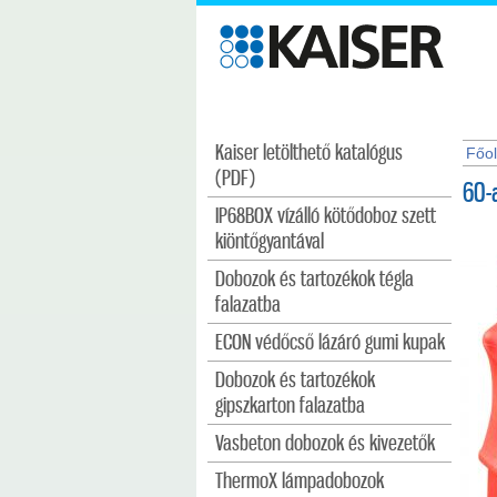
Kaiser letölthető katalógus
Főol
(PDF)
60-
IP68BOX vízálló kötődoboz szett
kiöntőgyantával
Dobozok és tartozékok tégla
falazatba
ECON védőcső lázáró gumi kupak
Dobozok és tartozékok
gipszkarton falazatba
Vasbeton dobozok és kivezetők
ThermoX lámpadobozok