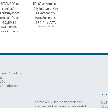
P1 ECON® 60-as
UP1 60-as sorolható
sorolható
méllyített szerelvény-
zerelvénydoboz
és kötődoboz -
mimembránnal -
Halogénmentes
Halogén- és
160 Ft + ÁFA
(bruttó 204 Ft)
huzatmentes
73 Ft + ÁFA
(bruttó 1.109 Ft)
L
lmi irányelvek
at
őség
jánlatkérés
ELÉ
Termékek külső hőszigetelésbe
ULT
Tűzzáró dobozok és fali átvezetők
képv