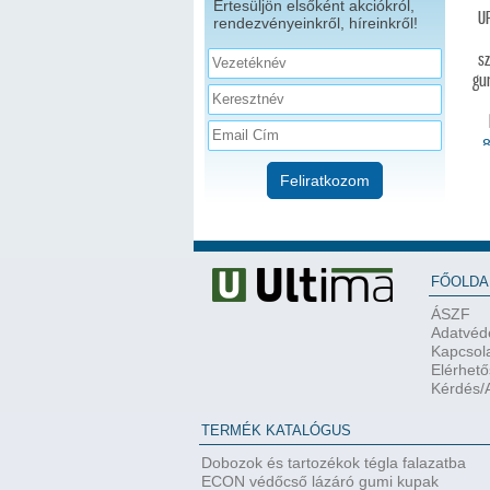
Értesüljön elsőként akciókról,
U
rendezvényeinkről, híreinkről!
s
gu
8
Feliratkozom
FŐOLDA
ÁSZF
Adatvéde
Kapcsol
Elérhet
Kérdés/A
TERMÉK KATALÓGUS
Dobozok és tartozékok tégla falazatba
ECON védőcső lázáró gumi kupak