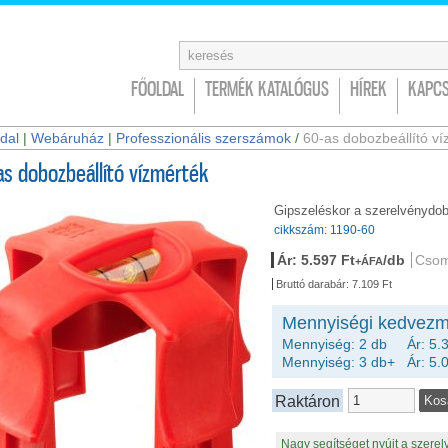
FŐOLDAL
TERMÉK KATALÓGUS
HÍREK
KAPCS
dal
|
Webáruház
|
Professzionális szerszámok
/
60-as dobozbeállító ví
as dobozbeállító vízmérték
Gipszeléskor a szerelvénydobo
cikkszám: 1190-60
Ár: 5.597 Ft
/db
Csom
+ÁFA
Bruttó darabár: 7.109 Ft
Mennyiségi kedvezm
Mennyiség: 2 db Ár: 5.3
Mennyiség: 3 db+ Ár: 5.0
Raktáron
Nagy segítséget nyújt a szerel