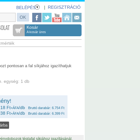
|
REGISZTRÁCIÓ
BELÉPÉS
OLAT
Kosár
A kosár üres
zmérték
zt pontosan a fal síkjához igazíthatjuk
. egység: 1 db
ény!
18 Ft
/db
+ÁFA
Bruttó darabár: 6.754 Ft
38 Ft
/db
+ÁFA
Bruttó darabár: 6.399 Ft
vénydobozok téglafal síkjához igazításánál.