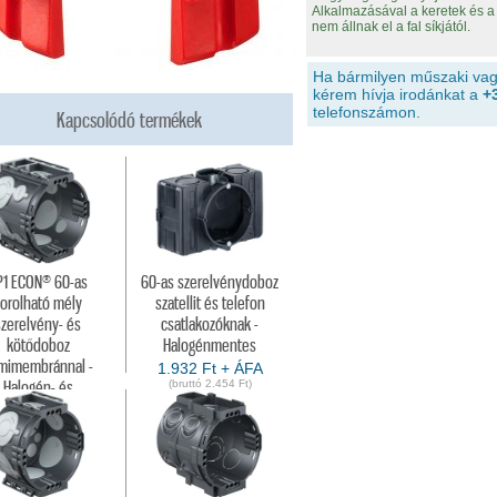
Alkalmazásával a keretek és a 
nem állnak el a fal síkjától.
Ha bármilyen műszaki vag
kérem hívja irodánkat a
+
telefonszámon.
Kapcsolódó termékek
P1 ECON® 60-as
60-as szerelvénydoboz
orolható mély
szatellit és telefon
szerelvény- és
csatlakozóknak -
kötődoboz
Halogénmentes
mimembránnal -
1.932 Ft + ÁFA
(bruttó 2.454 Ft)
Halogén- és
huzatmentes
.132 Ft + ÁFA
(bruttó 1.438 Ft)