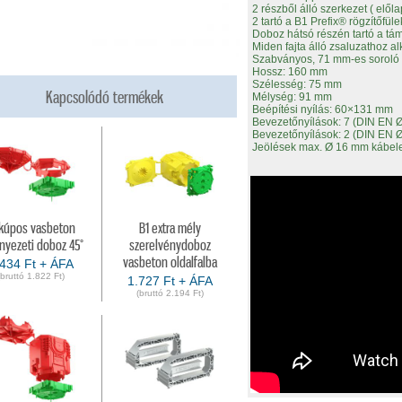
2 részből álló szerkezet ( elől
2 tartó a B1 Prefix® rögzítőfül
Doboz hátsó részén tartó a tá
Miden fajta álló zsaluzathoz a
Szabványos, 71 mm-es soroló t
Hossz: 160 mm
Szélesség: 75 mm
Kapcsolódó termékek
Mélység: 91 mm
Beépítési nyílás: 60×131 mm
Bevezetőnyílások: 7 (DIN EN 
Bevezetőnyílások: 2 (DIN EN 
Jeölések max. Ø 16 mm kábele
 kúpos vasbeton
B1 extra mély
yezeti doboz 45°
szerelvénydoboz
vasbeton oldalfalba
.434 Ft + ÁFA
(bruttó 1.822 Ft)
1.727 Ft + ÁFA
(bruttó 2.194 Ft)