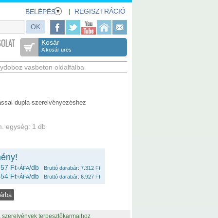
|
REGISZTRÁCIÓ
BELÉPÉS
OLAT
Kosár
A kosár üres
ydoboz vasbeton oldalfalba
ással dupla szerelvényezéshez
. egység: 1 db
ény!
57 Ft
/db
+ÁFA
Bruttó darabár: 7.312 Ft
54 Ft
/db
+ÁFA
Bruttó darabár: 6.927 Ft
 a szerelvények terpesztőkarmaihoz