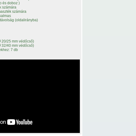
ap és doboz )
ek számára
maszték számára
lkalmas
ávolság (oldalirányba)
Ø 20/25 mm védőcső)
Ø 32/40 mm védőcső)
khez: 7 db