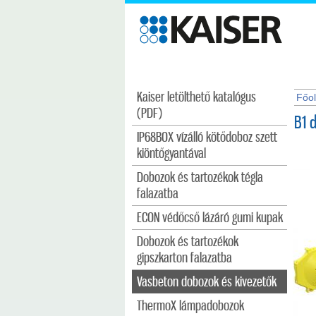
Kaiser letölthető katalógus
Főol
(PDF)
B1 
IP68BOX vízálló kötődoboz szett
kiöntőgyantával
Dobozok és tartozékok tégla
falazatba
ECON védőcső lázáró gumi kupak
Dobozok és tartozékok
gipszkarton falazatba
Vasbeton dobozok és kivezetők
ThermoX lámpadobozok