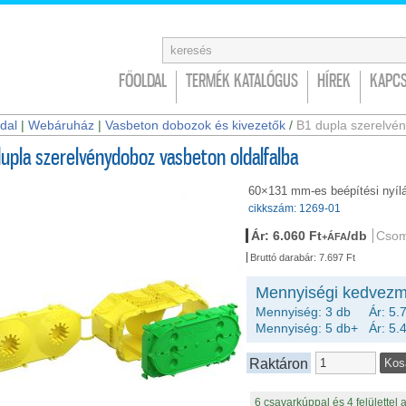
FŐOLDAL
TERMÉK KATALÓGUS
HÍREK
KAPCS
dal
|
Webáruház
|
Vasbeton dobozok és kivezetők
/
B1 dupla szerelvén
dupla szerelvénydoboz vasbeton oldalfalba
60×131 mm-es beépítési nyíl
cikkszám: 1269-01
Ár: 6.060 Ft
/db
Csom
+ÁFA
Bruttó darabár: 7.697 Ft
Mennyiségi kedvezm
Mennyiség: 3 db Ár: 5.7
Mennyiség: 5 db+ Ár: 5.4
Raktáron
6 csavarkúppal és 4 felülettel