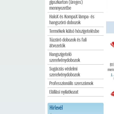
gipszkarton (üreges)
mennyezetbe
HaloX és KompaX lámpa- és
hangszóró dobozok
Termékek külső hőszigetelésbe
Tűzzáró dobozok és fali
átvezetők
Hangszigetelő
szerelvénydobozok
B1
Sugárzás-védelmi
menn
szerelvénydobozok
1
Professzionális szerszámok
Elállási nyilatkozat
Hírlevél