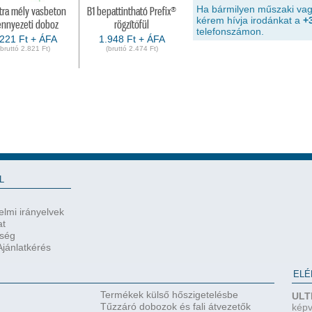
Ha bármilyen műszaki vag
xtra mély vasbeton
B1 bepattintható Prefix®
kérem hívja irodánkat a
+
nnyezeti doboz
rögzítőfül
telefonszámon.
.221 Ft + ÁFA
1.948 Ft + ÁFA
(bruttó 2.821 Ft)
(bruttó 2.474 Ft)
L
lmi irányelvek
at
őség
jánlatkérés
ELÉ
Termékek külső hőszigetelésbe
ULT
Tűzzáró dobozok és fali átvezetők
képv