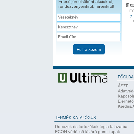
Értesüljön elsőként akciókról,
B1 e
rendezvényeinkről, híreinkről!
me
2
Feliratkozom
FŐOLDA
ÁSZF
Adatvéde
Kapcsol
Elérhet
Kérdés/A
TERMÉK KATALÓGUS
Dobozok és tartozékok tégla falazatba
ECON védőcső lázáró gumi kupak