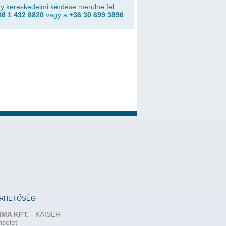
y kereskedelmi kérdése merülne fel
36 1 432 8820
vagy a
+36 30 699 3896
RHETŐSÉG
IMA KFT.
- KAISER
iselet