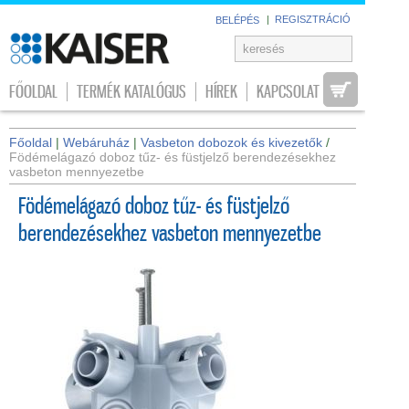
|
REGISZTRÁCIÓ
BELÉPÉS
FŐOLDAL
TERMÉK KATALÓGUS
HÍREK
KAPCSOLAT
Főoldal
|
Webáruház
|
Vasbeton dobozok és kivezetők
/
Födémelágazó doboz tűz- és füstjelző berendezésekhez
vasbeton mennyezetbe
Födémelágazó doboz tűz- és füstjelző
berendezésekhez vasbeton mennyezetbe