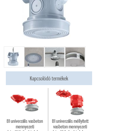
Kapcsolódó termékek
B1 univerzális vasbeton
B1 univerzális méllyített
mennyezeti
vasbeton mennyezeti