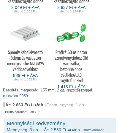
készülékrögzítő doboz
készülékrögzítő doboz
2.049 Ft + ÁFA
2.637 Ft + ÁFA
(bruttó 2.603 Ft)
(bruttó 3.349 Ft)
Speedy kábelkivezető
Prefix® 60-as beton
födémsáv vasbeton
szerelvénydoboz álló
mennyezetbe M20/M25
zsaluzatba,
védőcsövekhez
betonhálóhoz
csatlakoztató
836 Ft + ÁFA
(bruttó 1.062 Ft)
rögzítőfülekkel
1.415 Ft + ÁFA
Beépítési magasság: 155 mm, 2 db. rögzítőszöggel
(bruttó 1.798 Ft)
cikkszám: 9959
Ár: 2.663 Ft
/db
Csom. egység: 1 db
+ÁFA
Bruttó darabár: 3.383 Ft
Mennyiségi kedvezmény!
Mennyiség: 3 db Ár: 2.530 Ft
/db
+ÁFA
Bruttó darabár: