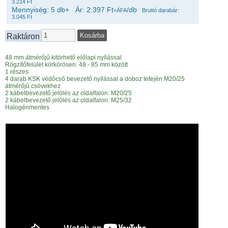
3.214 Ft
Mennyiség: 5 db+ Ár: 2.397 Ft
/db
+ÁFA
Bruttó darabár:
3.045 Ft
Raktáron
48 mm átmérőjű kitörhető előlapi nyílással
Rögzítőfelület körkörösen: 48 - 85 mm között
1 részes
4 darab KSK védőcső bevezető nyílással a doboz tetején M20/25
átmérőjű csövekhez
2 kábelbevezető jelölés az oldalfalon: M20/25
2 kábelbevezető jelölés az oldalfalon: M25/32
Halogénmentes