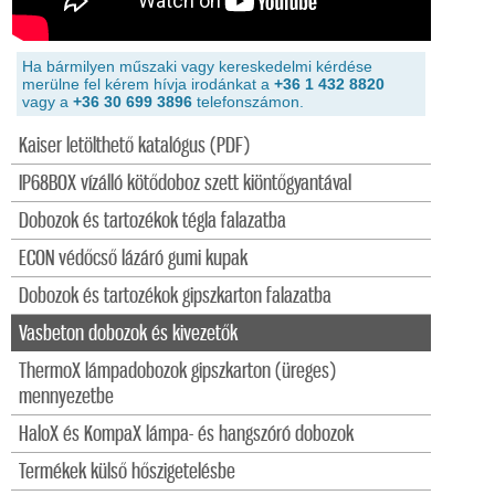
Ha bármilyen műszaki vagy kereskedelmi kérdése
merülne fel kérem hívja irodánkat a
+36 1 432 8820
vagy a
+36 30 699 3896
telefonszámon.
Kaiser letölthető katalógus (PDF)
IP68BOX vízálló kötődoboz szett kiöntőgyantával
Dobozok és tartozékok tégla falazatba
ECON védőcső lázáró gumi kupak
Dobozok és tartozékok gipszkarton falazatba
Vasbeton dobozok és kivezetők
ThermoX lámpadobozok gipszkarton (üreges)
mennyezetbe
HaloX és KompaX lámpa- és hangszóró dobozok
Termékek külső hőszigetelésbe