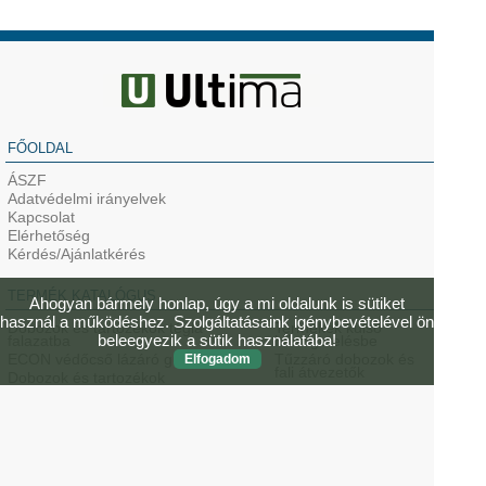
FŐOLDAL
ÁSZF
Adatvédelmi irányelvek
Kapcsolat
Elérhetőség
Kérdés/Ajánlatkérés
TERMÉK KATALÓGUS
Ahogyan bármely honlap, úgy a mi oldalunk is sütiket
használ a működéshez. Szolgáltatásaink igénybevételével ön
Dobozok és tartozékok tégla
Termékek külső
beleegyezik a sütik használatába!
falazatba
hőszigetelésbe
ECON védőcső lázáró gumi kupak
Tűzzáró dobozok és
Elfogadom
fali átvezetők
Dobozok és tartozékok
gipszkarton falazatba
Hangszigetelő
szerelvénydobozok
Vasbeton dobozok és kivezetők
Sugárzás-védelmi
ThermoX lámpadobozok
szerelvénydobozok
gipszkarton (üreges)
mennyezetbe
Professzionális
szerszámok
HaloX és KompaX lámpa- és
hangszóró dobozok