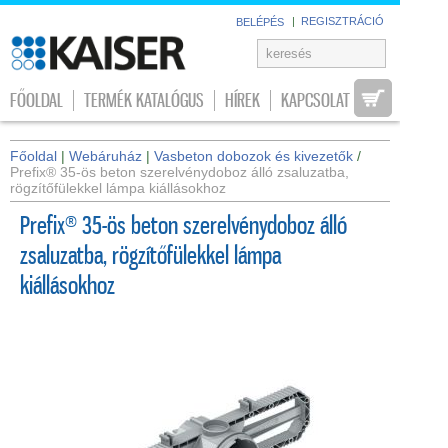
|
REGISZTRÁCIÓ
BELÉPÉS
FŐOLDAL
TERMÉK KATALÓGUS
HÍREK
KAPCSOLAT
Főoldal
|
Webáruház
|
Vasbeton dobozok és kivezetők
/
Prefix® 35-ös beton szerelvénydoboz álló zsaluzatba,
rögzítőfülekkel lámpa kiállásokhoz
Prefix® 35-ös beton szerelvénydoboz álló
zsaluzatba, rögzítőfülekkel lámpa
kiállásokhoz