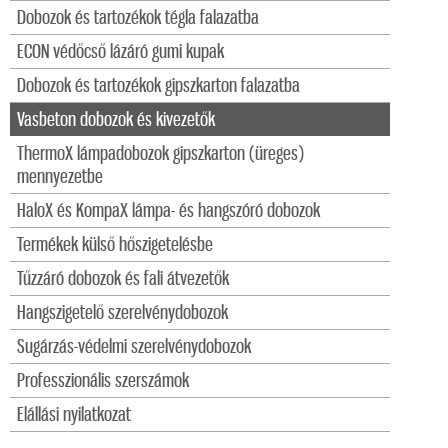
Dobozok és tartozékok tégla falazatba
ECON védőcső lázáró gumi kupak
Dobozok és tartozékok gipszkarton falazatba
Vasbeton dobozok és kivezetők
ThermoX lámpadobozok gipszkarton (üreges)
mennyezetbe
HaloX és KompaX lámpa- és hangszóró dobozok
Termékek külső hőszigetelésbe
Tűzzáró dobozok és fali átvezetők
Hangszigetelő szerelvénydobozok
Sugárzás-védelmi szerelvénydobozok
Professzionális szerszámok
Elállási nyilatkozat