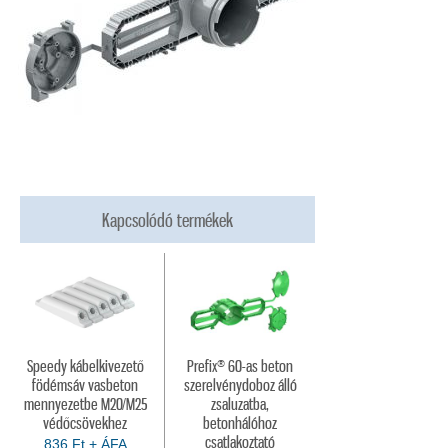
Kapcsolódó termékek
Speedy kábelkivezető
Prefix® 60-as beton
födémsáv vasbeton
szerelvénydoboz álló
mennyezetbe M20/M25
zsaluzatba,
védőcsövekhez
betonhálóhoz
csatlakoztató
836 Ft + ÁFA