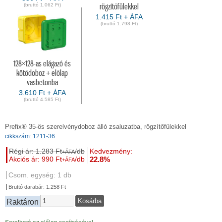
(bruttó 1.062 Ft)
rögzítőfülekkel
1.415 Ft + ÁFA
(bruttó 1.798 Ft)
128×128-as elágazó és
kötődoboz + előlap
vasbetonba
3.610 Ft + ÁFA
(bruttó 4.585 Ft)
Prefix® 35-ös szerelvénydoboz álló zsaluzatba, rögzítőfülekkel
cikkszám: 1211-36
Régi ár: 1.283 Ft
/db
Kedvezmény:
+ÁFA
Akciós ár: 990 Ft
/db
22.8%
+ÁFA
Csom. egység: 1 db
Bruttó darabár: 1.258 Ft
Raktáron