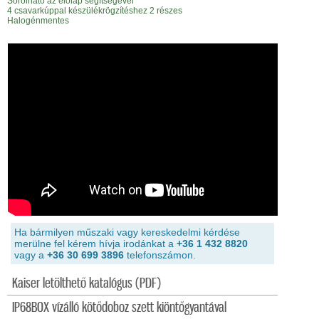
Sorolható az előlap segítségével
4 csavarkúppal készülékrögzítéshez 2 részes
Halogénmentes
Ha bármilyen műszaki vagy kereskedelmi kérdése
merülne fel kérem hívja irodánkat a
+36 1 432 8820
vagy a
+36 30 699 3896
telefonszámon.
Kaiser letölthető katalógus (PDF)
IP68BOX vízálló kötődoboz szett kiöntőgyantával