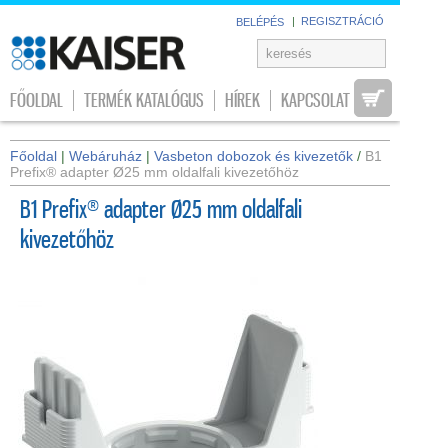
|
REGISZTRÁCIÓ
BELÉPÉS
FŐOLDAL
TERMÉK KATALÓGUS
HÍREK
KAPCSOLAT
Főoldal
|
Webáruház
|
Vasbeton dobozok és kivezetők
/
B1
Prefix® adapter Ø25 mm oldalfali kivezetőhöz
B1 Prefix® adapter Ø25 mm oldalfali
kivezetőhöz