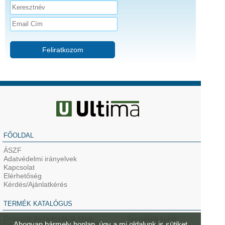
Feliratkozom
FŐOLDAL
ÁSZF
Adatvédelmi irányelvek
Kapcsolat
Elérhetőség
Kérdés/Ajánlatkérés
TERMÉK KATALÓGUS
Dobozok és tartozékok tégla
Termékek külső
Ahogyan bármely honlap, úgy a mi oldalunk is sütiket
falazatba
hőszigetelésbe