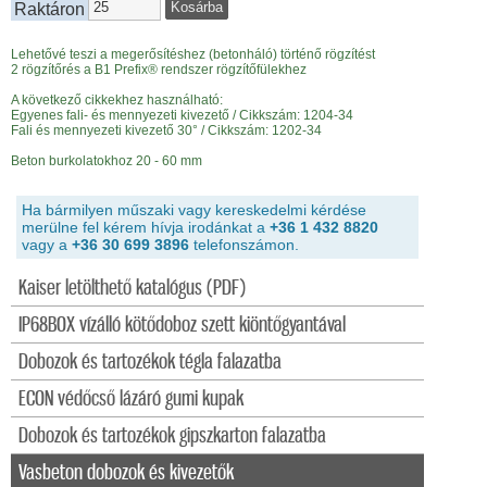
Raktáron
Lehetővé teszi a megerősítéshez (betonháló) történő rögzítést
2 rögzítőrés a B1 Prefix® rendszer rögzítőfülekhez
A következő cikkekhez használható:
Egyenes fali- és mennyezeti kivezető / Cikkszám: 1204-34
Fali és mennyezeti kivezető 30° / Cikkszám: 1202-34
Beton burkolatokhoz 20 - 60 mm
Ha bármilyen műszaki vagy kereskedelmi kérdése
merülne fel kérem hívja irodánkat a
+36 1 432 8820
vagy a
+36 30 699 3896
telefonszámon.
Kaiser letölthető katalógus (PDF)
IP68BOX vízálló kötődoboz szett kiöntőgyantával
Dobozok és tartozékok tégla falazatba
ECON védőcső lázáró gumi kupak
Dobozok és tartozékok gipszkarton falazatba
Vasbeton dobozok és kivezetők