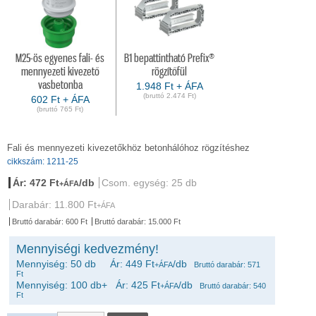
M25-ös egyenes fali- és
B1 bepattintható Prefix®
mennyezeti kivezető
rögzítőfül
vasbetonba
1.948 Ft + ÁFA
(bruttó 2.474 Ft)
602 Ft + ÁFA
(bruttó 765 Ft)
Fali és mennyezeti kivezetőkhöz betonhálóhoz rögzítéshez
cikkszám: 1211-25
Ár: 472 Ft
/db
Csom. egység: 25 db
+ÁFA
Darabár: 11.800 Ft
+ÁFA
Bruttó darabár: 600 Ft
Bruttó darabár: 15.000 Ft
Mennyiségi kedvezmény!
Mennyiség: 50 db Ár: 449 Ft
/db
+ÁFA
Bruttó darabár: 571
Ft
Mennyiség: 100 db+ Ár: 425 Ft
/db
+ÁFA
Bruttó darabár: 540
Ft