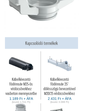
Kapcsolódó termékek
Kábelkivezető
Kábelkivezető
födémsáv M25-ös
födémsáv 25°
védőcsövekhez
dölésszögű bevezetővel
vasbeton mennyezetbe
M20/25 védőcsövekhez
1.189 Ft + ÁFA
2.431 Ft + ÁFA
(bruttó 1.511 Ft)
(bruttó 3.088 Ft)