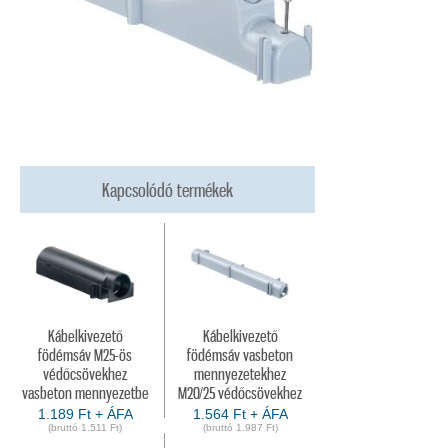
Kapcsolódó termékek
Kábelkivezető
Kábelkivezető
födémsáv M25-ös
födémsáv vasbeton
védőcsövekhez
mennyezetekhez
vasbeton mennyezetbe
M20/25 védőcsövekhez
1.189 Ft + ÁFA
1.564 Ft + ÁFA
(bruttó 1.511 Ft)
(bruttó 1.987 Ft)