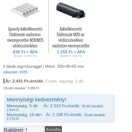
Speedy kábelkivezető
Kábelkivezető
födémsáv vasbeton
födémsáv M20-as
mennyezetbe M20/M25
védőcsövekhez
védőcsövekhez
vasbeton mennyezetbe
836 Ft + ÁFA
1.255 Ft + ÁFA
(bruttó 1.062 Ft)
(bruttó 1.594 Ft)
4 darab rögzítőszöggel | Méret: 300×45×65 mm
cikkszám: 4555
Ár: 2.431 Ft
/db
Csom. egység: 1 db
+ÁFA
Bruttó darabár: 3.088 Ft
Mennyiségi kedvezmény!
Mennyiség: 5 db Ár: 2.310 Ft
/db
+ÁFA
Bruttó darabár:
2.934 Ft
Mennyiség: 10 db+ Ár: 2.188 Ft
/db
+ÁFA
Bruttó darabár:
2.779 Ft
Raktáron