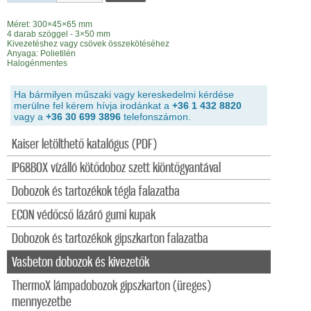
Méret: 300×45×65 mm
4 darab szöggel - 3×50 mm
Kivezetéshez vagy csövek összekötéséhez
Anyaga: Polietilén
Halogénmentes
Ha bármilyen műszaki vagy kereskedelmi kérdése
merülne fel kérem hívja irodánkat a
+36 1 432 8820
vagy a
+36 30 699 3896
telefonszámon.
Kaiser letölthető katalógus (PDF)
IP68BOX vízálló kötődoboz szett kiöntőgyantával
Dobozok és tartozékok tégla falazatba
ECON védőcső lázáró gumi kupak
Dobozok és tartozékok gipszkarton falazatba
Vasbeton dobozok és kivezetők
ThermoX lámpadobozok gipszkarton (üreges)
mennyezetbe