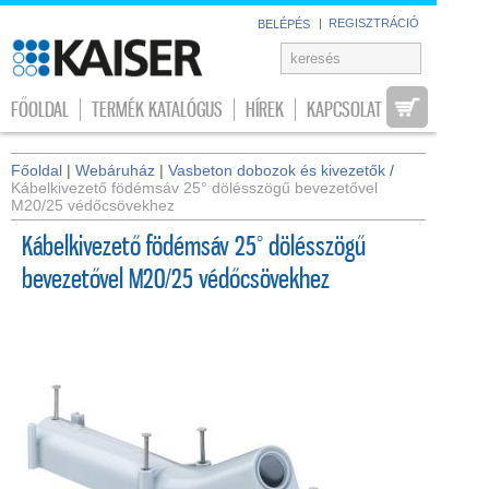
|
REGISZTRÁCIÓ
BELÉPÉS
FŐOLDAL
TERMÉK KATALÓGUS
HÍREK
KAPCSOLAT
Főoldal
|
Webáruház
|
Vasbeton dobozok és kivezetők
/
Kábelkivezető födémsáv 25° dölésszögű bevezetővel
M20/25 védőcsövekhez
Kábelkivezető födémsáv 25° dölésszögű
bevezetővel M20/25 védőcsövekhez