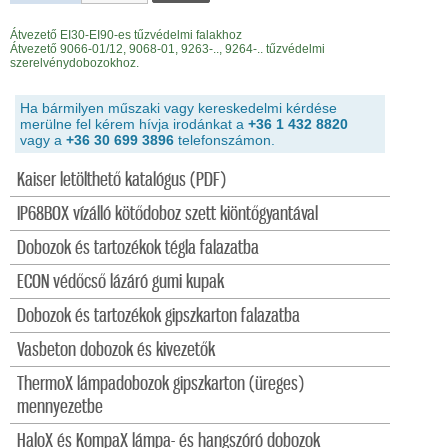
Átvezető EI30-EI90-es tűzvédelmi falakhoz
Átvezető 9066-01/12, 9068-01, 9263-.., 9264-.. tűzvédelmi
szerelvénydobozokhoz.
Ha bármilyen műszaki vagy kereskedelmi kérdése
merülne fel kérem hívja irodánkat a
+36 1 432 8820
vagy a
+36 30 699 3896
telefonszámon.
Kaiser letölthető katalógus (PDF)
IP68BOX vízálló kötődoboz szett kiöntőgyantával
Dobozok és tartozékok tégla falazatba
ECON védőcső lázáró gumi kupak
Dobozok és tartozékok gipszkarton falazatba
Vasbeton dobozok és kivezetők
ThermoX lámpadobozok gipszkarton (üreges)
mennyezetbe
HaloX és KompaX lámpa- és hangszóró dobozok