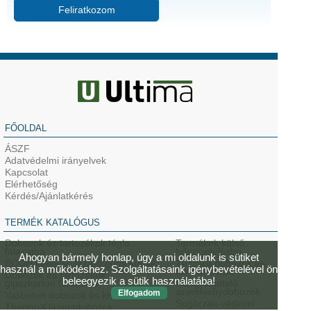
Feliratkozom
FŐOLDAL
ÁSZF
Adatvédelmi irányelvek
Kapcsolat
Elérhetőség
Kérdés/Ajánlatkérés
TERMÉK KATALÓGUS
Dobozok és tartozékok tégla
Termékek külső
falazatba
hőszigetelésbe
Ahogyan bármely honlap, úgy a mi oldalunk is sütiket
ECON védőcső lázáró gumi kupak
Tűzzáró dobozok és
használ a működéshez. Szolgáltatásaink igénybevételével ön
fali átvezetők
Dobozok és tartozékok
beleegyezik a sütik használatába!
gipszkarton falazatba
Hangszigetelő
szerelvénydobozok
Elfogadom
Vasbeton dobozok és kivezetők
Sugárzás-védelmi
ThermoX lámpadobozok