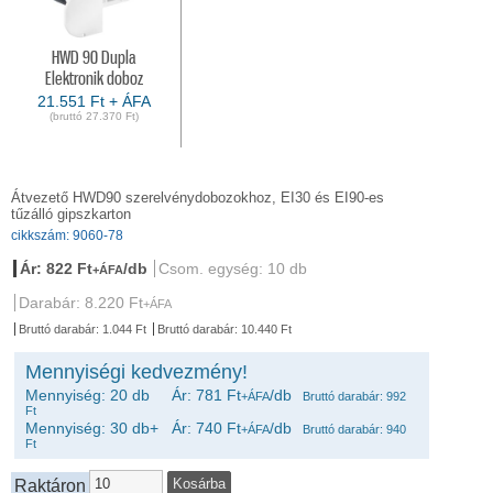
HWD 90 Dupla
Elektronik doboz
21.551 Ft + ÁFA
(bruttó 27.370 Ft)
Átvezető HWD90 szerelvénydobozokhoz, EI30 és EI90-es
tűzálló gipszkarton
cikkszám: 9060-78
Ár: 822 Ft
/db
Csom. egység: 10 db
+ÁFA
Darabár: 8.220 Ft
+ÁFA
Bruttó darabár: 1.044 Ft
Bruttó darabár: 10.440 Ft
Mennyiségi kedvezmény!
Mennyiség: 20 db Ár: 781 Ft
/db
+ÁFA
Bruttó darabár: 992
Ft
Mennyiség: 30 db+ Ár: 740 Ft
/db
+ÁFA
Bruttó darabár: 940
Ft
Raktáron