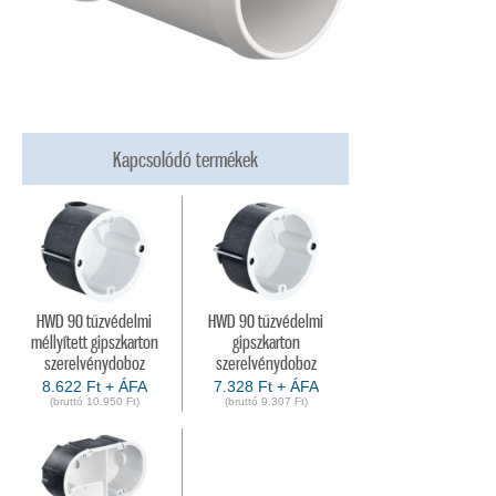
Kapcsolódó termékek
HWD 90 tűzvédelmi
HWD 90 tűzvédelmi
méllyített gipszkarton
gipszkarton
szerelvénydoboz
szerelvénydoboz
8.622 Ft + ÁFA
7.328 Ft + ÁFA
(bruttó 10.950 Ft)
(bruttó 9.307 Ft)