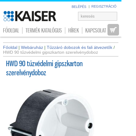
|
REGISZTRÁCIÓ
BELÉPÉS
FŐOLDAL
TERMÉK KATALÓGUS
HÍREK
KAPCSOLAT
Főoldal
|
Webáruház
|
Tűzzáró dobozok és fali átvezetők
/
HWD 90 tűzvédelmi gipszkarton szerelvénydoboz
HWD 90 tűzvédelmi gipszkarton
szerelvénydoboz