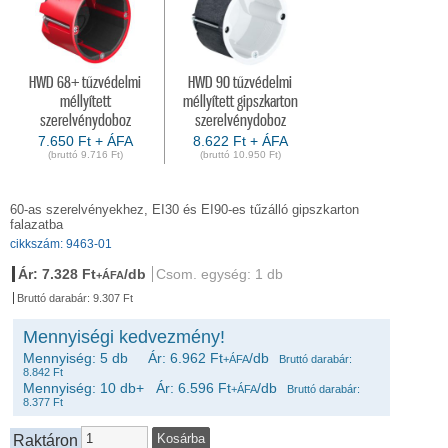
HWD 68+ tűzvédelmi
HWD 90 tűzvédelmi
méllyített
méllyített gipszkarton
szerelvénydoboz
szerelvénydoboz
7.650 Ft + ÁFA
8.622 Ft + ÁFA
(bruttó 9.716 Ft)
(bruttó 10.950 Ft)
60-as szerelvényekhez, EI30 és EI90-es tűzálló gipszkarton
falazatba
cikkszám: 9463-01
Ár: 7.328 Ft
/db
Csom. egység: 1 db
+ÁFA
Bruttó darabár: 9.307 Ft
Mennyiségi kedvezmény!
Mennyiség: 5 db Ár: 6.962 Ft
/db
+ÁFA
Bruttó darabár:
8.842 Ft
Mennyiség: 10 db+ Ár: 6.596 Ft
/db
+ÁFA
Bruttó darabár:
8.377 Ft
Raktáron