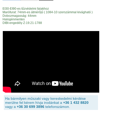
EI30-EI90-es tűzvédelmi falakhoz
Marófurat: 74mm-es átmérőjű ( 1084-10 szerszámmal kivágható )
Dobozmagasság: 44mm
Halogénmentes
DIBt-engedély Z-19.21-1788
Ha bármilyen műszaki vagy kereskedelmi kérdése
merülne fel kérem hívja irodánkat a
+36 1 432 8820
vagy a
+36 30 699 3896
telefonszámon.