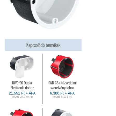
Kapcsolódó termékek
HWD 90 Dupla
HWD 68+ tűzvédelmi
Elektronik doboz
szerelvénydoboz
21.551 Ft + ÁFA
6.380 Ft + ÁFA
(bruttó 27.370 Ft)
(bruttó 8.103 Ft)