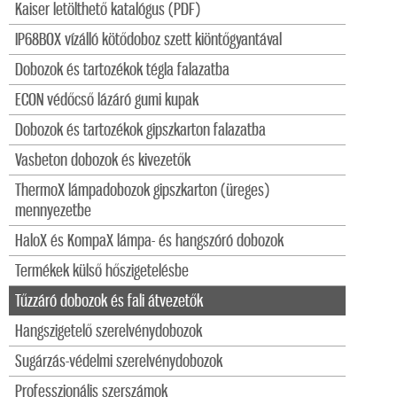
Kaiser letölthető katalógus (PDF)
IP68BOX vízálló kötődoboz szett kiöntőgyantával
Dobozok és tartozékok tégla falazatba
ECON védőcső lázáró gumi kupak
Dobozok és tartozékok gipszkarton falazatba
Vasbeton dobozok és kivezetők
ThermoX lámpadobozok gipszkarton (üreges)
mennyezetbe
HaloX és KompaX lámpa- és hangszóró dobozok
Termékek külső hőszigetelésbe
Tűzzáró dobozok és fali átvezetők
Hangszigetelő szerelvénydobozok
Sugárzás-védelmi szerelvénydobozok
Professzionális szerszámok