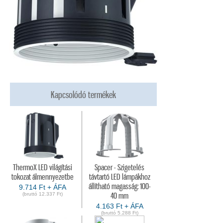
Kapcsolódó termékek
ThermoX LED világítási
Spacer - Szigetelés
tokozat álmennyezetbe
távtartó LED lámpákhoz
állítható magasság: 100-
9.714 Ft + ÁFA
(bruttó 12.337 Ft)
40 mm
4.163 Ft + ÁFA
(bruttó 5.288 Ft)