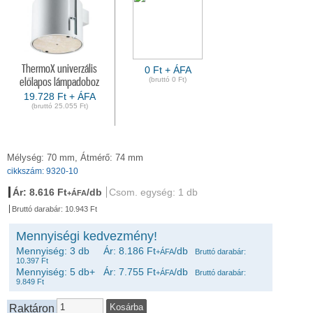
ThermoX univerzális
0 Ft + ÁFA
(bruttó 0 Ft)
előlapos lámpadoboz
19.728 Ft + ÁFA
(bruttó 25.055 Ft)
Mélység: 70 mm, Átmérő: 74 mm
cikkszám: 9320-10
Ár: 8.616 Ft
/db
Csom. egység: 1 db
+ÁFA
Bruttó darabár: 10.943 Ft
Mennyiségi kedvezmény!
Mennyiség: 3 db Ár: 8.186 Ft
/db
+ÁFA
Bruttó darabár:
10.397 Ft
Mennyiség: 5 db+ Ár: 7.755 Ft
/db
+ÁFA
Bruttó darabár:
9.849 Ft
Raktáron