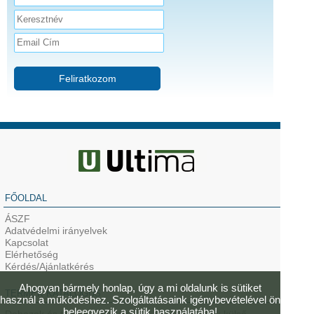
Feliratkozom
FŐOLDAL
ÁSZF
Adatvédelmi irányelvek
Kapcsolat
Elérhetőség
Kérdés/Ajánlatkérés
Ahogyan bármely honlap, úgy a mi oldalunk is sütiket
TERMÉK KATALÓGUS
használ a működéshez. Szolgáltatásaink igénybevételével ön
beleegyezik a sütik használatába!