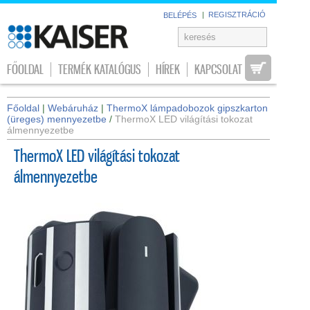
|
REGISZTRÁCIÓ
BELÉPÉS
FŐOLDAL
TERMÉK KATALÓGUS
HÍREK
KAPCSOLAT
Főoldal
|
Webáruház
|
ThermoX lámpadobozok gipszkarton
(üreges) mennyezetbe
/
ThermoX LED világítási tokozat
álmennyezetbe
ThermoX LED világítási tokozat
álmennyezetbe