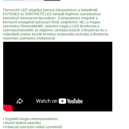
ThermoX® LED világítási tokozat (lámpadoboz) a beépíthető,
EGYENES és DÖNTHETŐ LED lámpák légtömör szereléséhez
különböző mennyezet típusokban. A lámpadoboz megvédi a
környező anyagokat (párazáró fóliát, szigetelést, stb.) a magas
üzemelési hőmérséklettől, valamint magát a LED fényforrást a
szennyeződésektől, és légtömör záródást biztosít. A fényforrás és a
működtető eszköz közötti termikus elválasztás biztosítja a fényforrás
maximális üzemelési élettartamát.
• Szigetelt üreges mennyezetekhez
• Alulról történő beépítés
• A tokozat szerszám nélkül szerelhető