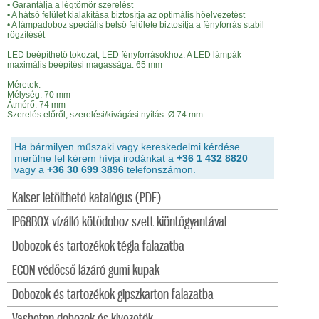
• Garantálja a légtömör szerelést
• A hátsó felület kialakítása biztosítja az optimális hőelvezetést
• A lámpadoboz speciális belső felülete biztosítja a fényforrás stabil
rögzítését
LED beépíthető tokozat, LED fényforrásokhoz. A LED lámpák
maximális beépítési magassága: 65 mm
Méretek:
Mélység: 70 mm
Átmérő: 74 mm
Szerelés előről, szerelési/kivágási nyílás: Ø 74 mm
Ha bármilyen műszaki vagy kereskedelmi kérdése
merülne fel kérem hívja irodánkat a
+36 1 432 8820
vagy a
+36 30 699 3896
telefonszámon.
Kaiser letölthető katalógus (PDF)
IP68BOX vízálló kötődoboz szett kiöntőgyantával
Dobozok és tartozékok tégla falazatba
ECON védőcső lázáró gumi kupak
Dobozok és tartozékok gipszkarton falazatba