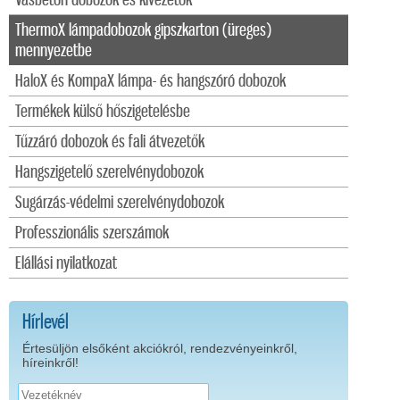
Vasbeton dobozok és kivezetők
ThermoX lámpadobozok gipszkarton (üreges)
mennyezetbe
HaloX és KompaX lámpa- és hangszóró dobozok
Termékek külső hőszigetelésbe
Tűzzáró dobozok és fali átvezetők
Hangszigetelő szerelvénydobozok
Sugárzás-védelmi szerelvénydobozok
Professzionális szerszámok
Elállási nyilatkozat
Hírlevél
Értesüljön elsőként akciókról, rendezvényeinkről,
híreinkről!