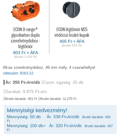
ECON O-range®
ECON légtömőr M25
gipszkarton dupla
védőcső lezáró kupak
szerelvénydoboz -
405 Ft + ÁFA
(bruttó 515 Ft)
légtömőr
803 Ft + ÁFA
(bruttó 1.020 Ft)
68-as szerelvénydoboz, 49 mm mély, 4 csavarhellyel
cikkszám: 9263-22
Ár: 355 Ft
/db
Csom. egység: 25 db
+ÁFA
Darabár: 8.875 Ft
+ÁFA
Bruttó darabár: 451 Ft
Bruttó darabár: 11.275 Ft
Mennyiségi kedvezmény!
Mennyiség: 50 db Ár: 338 Ft
/db
+ÁFA
Bruttó darabár: 430
Ft
Mennyiség: 100 db+ Ár: 320 Ft
/db
+ÁFA
Bruttó darabár: 407
Ft