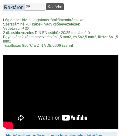
Raktáron
Légtömített kivitel, rugalmas tömítőmembránokkal
Szerszám nélküli kábel-, vagy csőbevezetések
Védettség IP 3X
2 db csőbevezetés DIN EN csőhöz 20/25 mm átmérő
Egyenként 2 kábel bevezetés 3×1,5 mm2, és 5×2,5 mm2, illetve 5×1,5
mm2
Tűzállóság 850°C a DIN VDE 0606 szerint
Ha bármilyen műszaki vagy kereskedelmi kérdése