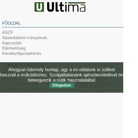
FŐOLDAL
ÁSZF
Adatvédelmi irányelvek
Kapcsolat
Elérhetőség
Kérdés/Ajánlatkérés
TERMÉK KATALÓGUS
Ahogyan bármely honlap, úgy a mi oldalunk is sütiket
Dobozok és tartozékok tégla
Termékek külső
használ a működéshez. Szolgáltatásaink igénybevételével ön
falazatba
hőszigetelésbe
beleegyezik a sütik használatába!
ECON védőcső lázáró gumi kupak
Tűzzáró dobozok és
Elfogadom
fali átvezetők
Dobozok és tartozékok
gipszkarton falazatba
Hangszigetelő
szerelvénydobozok
Vasbeton dobozok és kivezetők
Sugárzás-védelmi
ThermoX lámpadobozok
szerelvénydobozok
gipszkarton (üreges)
mennyezetbe
Professzionális
szerszámok
HaloX és KompaX lámpa- és
hangszóró dobozok
ELÉRHETŐSÉG