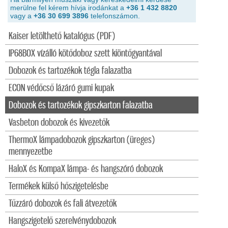
merülne fel kérem hívja irodánkat a
+36 1 432 8820
vagy a
+36 30 699 3896
telefonszámon.
Kaiser letölthető katalógus (PDF)
IP68BOX vízálló kötődoboz szett kiöntőgyantával
Dobozok és tartozékok tégla falazatba
ECON védőcső lázáró gumi kupak
Dobozok és tartozékok gipszkarton falazatba
Vasbeton dobozok és kivezetők
ThermoX lámpadobozok gipszkarton (üreges)
mennyezetbe
HaloX és KompaX lámpa- és hangszóró dobozok
Termékek külső hőszigetelésbe
Tűzzáró dobozok és fali átvezetők
Hangszigetelő szerelvénydobozok