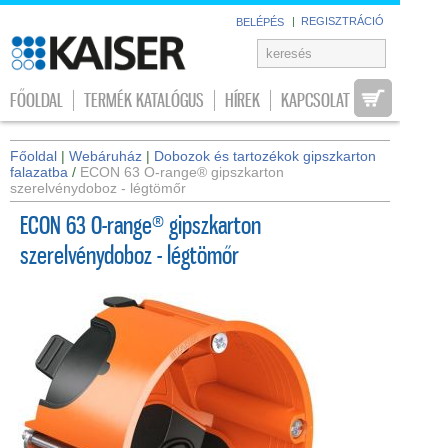
|
REGISZTRÁCIÓ
BELÉPÉS
FŐOLDAL
TERMÉK KATALÓGUS
HÍREK
KAPCSOLAT
Főoldal
|
Webáruház
|
Dobozok és tartozékok gipszkarton
falazatba
/
ECON 63 O-range® gipszkarton
szerelvénydoboz - légtömőr
ECON 63 O-range® gipszkarton
szerelvénydoboz - légtömőr