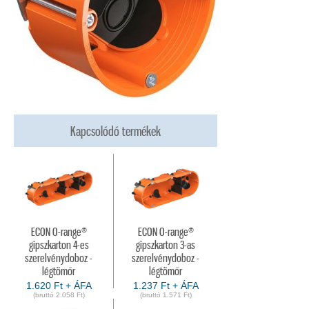
Kapcsolódó termékek
ECON O-range®
ECON O-range®
gipszkarton 4-es
gipszkarton 3-as
szerelvénydoboz -
szerelvénydoboz -
légtömőr
légtömőr
1.620 Ft + ÁFA
1.237 Ft + ÁFA
(bruttó 2.058 Ft)
(bruttó 1.571 Ft)