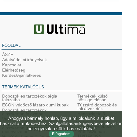
FŐOLDAL
ÁSZF
Adatvédelmi irányelvek
Kapcsolat
Elérhetőség
Kérdés/Ajánlatkérés
TERMÉK KATALÓGUS
Dobozok és tartozékok tégla
Termékek külső
falazatba
hőszigetelésbe
ECON védőcső lázáró gumi kupak
Tűzzáró dobozok és
fali átvezetők
Dobozok és tartozékok
gipszkarton falazatba
Hangszigetelő
szerelvénydobozok
Ahogyan bármely honlap, úgy a mi oldalunk is sütiket
Vasbeton dobozok és kivezetők
Sugárzás-védelmi
használ a működéshez. Szolgáltatásaink igénybevételével ön
ThermoX lámpadobozok
szerelvénydobozok
gipszkarton (üreges)
beleegyezik a sütik használatába!
mennyezetbe
Professzionális
Elfogadom
szerszámok
HaloX és KompaX lámpa- és