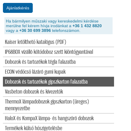
Ajánlatkérés
Ha bármilyen műszaki vagy kereskedelmi kérdése
merülne fel kérem hívja irodánkat a
+36 1 432 8820
vagy a
+36 30 699 3896
telefonszámon.
Kaiser letölthető katalógus (PDF)
IP68BOX vízálló kötődoboz szett kiöntőgyantával
Dobozok és tartozékok tégla falazatba
ECON védőcső lázáró gumi kupak
Dobozok és tartozékok gipszkarton falazatba
Vasbeton dobozok és kivezetők
ThermoX lámpadobozok gipszkarton (üreges)
mennyezetbe
HaloX és KompaX lámpa- és hangszóró dobozok
Termékek külső hőszigetelésbe