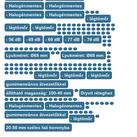
- Halogénmentes
- Halogénmentes
- Halogénmentes
- Halogénmentes
- légtömőr
- légtömőr
- légtömőr
- 56 dB
- 69 dB
- 69 dB
- 77 dB
- 78 dB
Lyukméret: Ø68 mm
Lyukméret: Ø68 mm
- légtömőr
- légtömőr
- légtömőr
gumimemrános átvezetőkkel
állítható magasság: 100-40 mm
Dryvit réteghez
- Halogénmentes
- Halogénmentes
gumimemrános átvezetőkkel
- légtömőr
20-50 mm széles fali horonyba