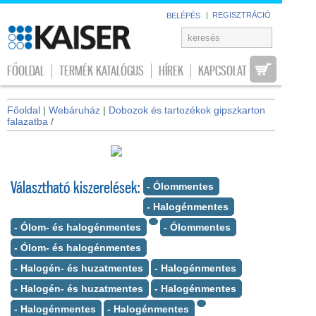
|
REGISZTRÁCIÓ
BELÉPÉS
FŐOLDAL
TERMÉK KATALÓGUS
HÍREK
KAPCSOLAT
Főoldal
|
Webáruház
|
Dobozok és tartozékok gipszkarton
falazatba
/
Választható kiszerelések:
- Ólommentes
- Halogénmentes
- Ólom- és halogénmentes
- Ólommentes
- Ólom- és halogénmentes
- Halogén- és huzatmentes
- Halogénmentes
- Halogén- és huzatmentes
- Halogénmentes
- Halogénmentes
- Halogénmentes